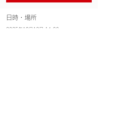
日時・場所
2025年12月13日 14:00
霞町音楽堂, 日本、〒106-0031 東京都港
区西麻布４丁目２−６ Ryowa Palace 西麻布
B1
このイベントをシェア
Copyright © 2023 Yoko Watanabe. All rights
reserved.
プライバシーポリシー