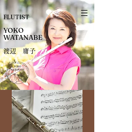
FLUTIST
YOKO
​WATANABE
渡辺 庸子