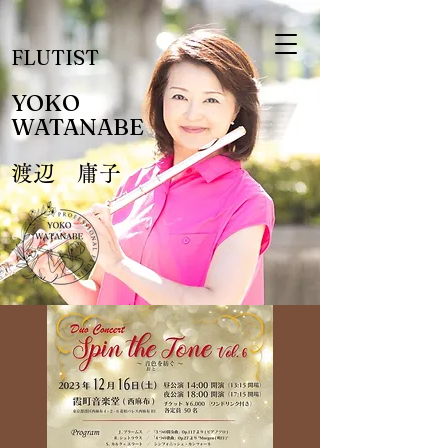
FLUTIST
YOKO
​WATANABE
渡辺 庸子