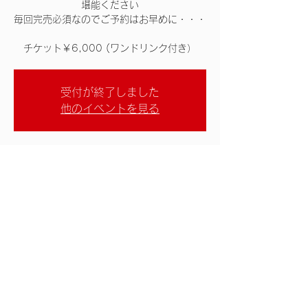
堪能ください
毎回完売必須なのでご予約はお早めに・・・
チケット￥6,000 (ワンドリンク付き）
受付が終了しました
他のイベントを見る
日時・場所
2023年12月16日 18:00
霞町音楽堂, 日本、〒106-0031 東京都港
区西麻布４丁目２−６ Ryowa Palace 西麻布
B1
このイベントをシェア