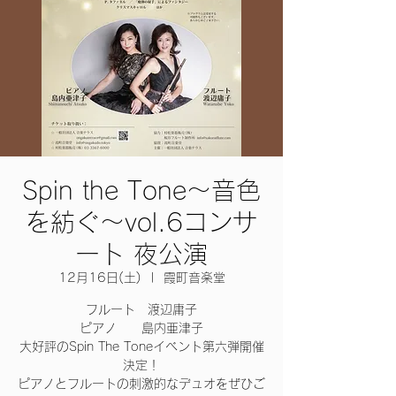
Spin the Tone〜音色
を紡ぐ〜vol.6コンサ
ート 夜公演
12月16日(土)
  |  
霞町音楽堂
フルート 渡辺庸子
ピアノ 島内亜津子
大好評のSpin The Toneイベント第六弾開催
決定！
ピアノとフルートの刺激的なデュオをぜひご