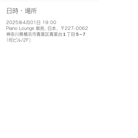
日時・場所
2025年4月01日 19:00
Piano Lounge 紫苑, 日本、〒227-0062
神奈川県横浜市青葉区青葉台１丁目５−７
｢司ビル/2F｣
イベントについて
https://www.instagram.com/piano.lounge.
shion?igsh=ZHB1ampob2o5Yzg3
詳細はお問い合わせください！
このイベントをシェア