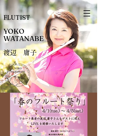
FLUTIST
YOKO
​WATANABE
渡辺 庸子